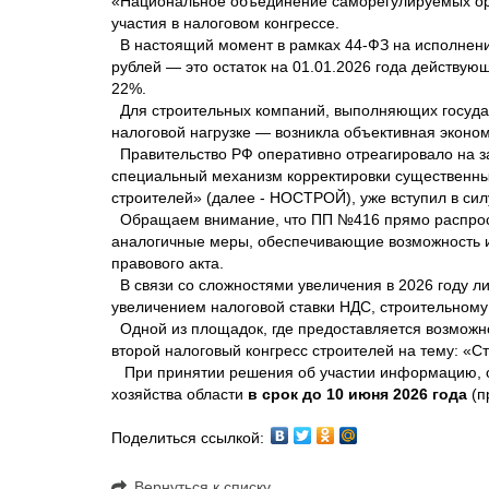
«Национальное объединение саморегулируемых орг
участия в налоговом конгрессе.
В настоящий момент в рамках 44-ФЗ на исполнении 
рублей — это остаток на 01.01.2026 года действую
22%.
Для строительных компаний, выполняющих государ
налоговой нагрузке — возникла объективная эконо
Правительство РФ оперативно отреагировало на з
специальный механизм корректировки существенны
строителей» (далее - НОСТРОЙ), уже вступил в силу
Обращаем внимание, что ПП №416 прямо распростр
аналогичные меры, обеспечивающие возможность из
правового акта.
В связи со сложностями увеличения в 2026 году ли
увеличением налоговой ставки НДС, строительном
Одной из площадок, где предоставляется возможно
второй налоговый конгресс строителей на тему: «Ст
При принятии решения об участии информацию, об
хозяйства области
в срок до 10 июня 2026 года
(п
Поделиться ссылкой:
Вернуться к списку