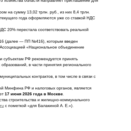
о хозяйства области направляет приглашение для
 на сумму 13,02 трлн. руб., из них 8,4 трлн.
я текущего года оформляются уже со ставкой НДС
ДС 20% перестала соответствовать реальной
16 (далее — ПП №416), которым введен
й Ассоциацией «Национальное объединение
и субъектам РФ рекомендуется принять
образований, в части принятия регионального
униципальных контрактов, в том числе в связи с
ей Минфина РФ и налоговых органов, является
дет
17 июня 2026 года в Москве
.
ства строительства и жилищно-коммунального
ru
с пометкой «для Балакиной А. Е.»).