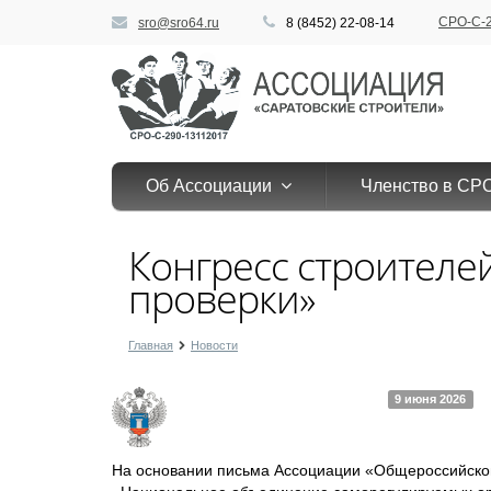
СРО-С-2
sro@sro64.ru
8 (8452) 22-08-14
Об Ассоциации
Членство в С
Конгресс строителей
проверки»
Главная
Новости
9 июня 2026
На основании письма Ассоциации «Общероссийской